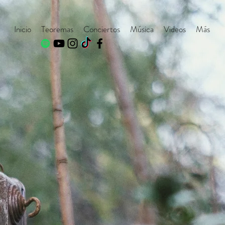
Inicio
Teoremas
Conciertos
Música
Videos
Más