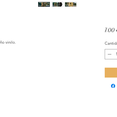
7,00
ño vinilo.
Cantid